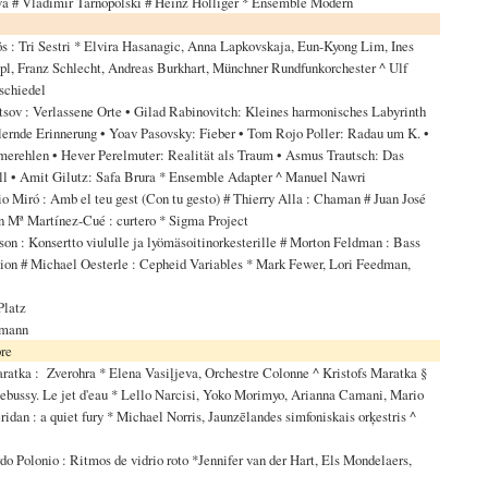
 # Vladimir Tarnopolski # Heinz Holliger * Ensemble Modern
s : Tri Sestri * Elvira Hasanagic, Anna Lapkovskaja, Eun-Kyong Lim, Ines
l, Franz Schlecht, Andreas Burkhart, Münchner Rundfunkorchester ^ Ulf
schiedel
ov : Verlassene Orte • Gilad Rabinovitch: Kleines harmonisches Labyrinth
llernde Erinnerung • Yoav Pasovsky: Fieber • Tom Rojo Poller: Radau um K. •
rehlen • Hever Perelmuter: Realität als Traum • Asmus Trautsch: Das
l • Amit Gilutz: Safa Brura * Ensemble Adapter ^ Manuel Nawri
o Miró : Amb el teu gest (Con tu gesto) # Thierry Alla : Chaman # Juan José
an Mª Martínez-Cué : curtero * Sigma Project
on : Konsertto viululle ja lyömäsoitinorkesterille # Morton Feldman : Bass
sion # Michael Oesterle : Cepheid Variables * Mark Fewer, Lori Feedman,
Platz
mann
re
ratka : Zverohra * Elena Vasiļjeva, Orchestre Colonne ^ Kristofs Maratka §
Debussy. Le jet d'eau * Lello Narcisi, Yoko Morimyo, Arianna Camani, Mario
ridan : a quiet fury * Michael Norris, Jaunzēlandes simfoniskais orķestris ^
o Polonio : Ritmos de vidrio roto *Jennifer van der Hart, Els Mondelaers,