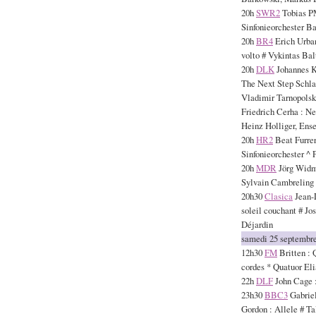
20h
SWR2
Tobias P
Sinfonieorchester B
20h
BR4
Erich Urban
volto # Vykintas Ba
20h
DLK
Johannes Ka
The Next Step Schla
Vladimir Tarnopolski
Friedrich Cerha : N
Heinz Holliger, Ens
20h
HR2
Beat Furrer
Sinfonieorchester ^ 
20h
MDR
Jörg Widm
Sylvain Cambrelin
20h30
Clasica
Jean-L
soleil couchant # Jo
Déjardin
samedi 25 septembr
12h30
FM
Britten : 
cordes * Quatuor Eli
22h
DLF
John Cage :
23h30
BBC3
Gabriel
Gordon : Allele # T