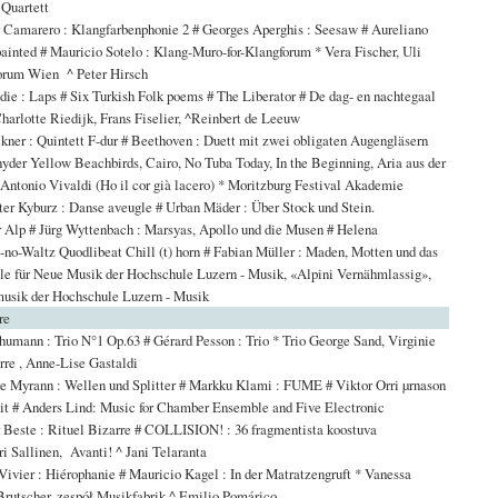
 Quartett
Camarero : Klangfarbenphonie 2 # Georges Aperghis : Seesaw # Aureliano
painted # Mauricio Sotelo : Klang-Muro-for-Klangforum * Vera Fischer, Uli
orum Wien ^ Peter Hirsch
e : Laps # Six Turkish Folk poems # The Liberator # De dag- en nachtegaal
harlotte Riedijk, Frans Fiselier, ^Reinbert de Leeuw
ner : Quintett F-dur # Beethoven : Duett mit zwei obligaten Augengläsern
yder Yellow Beachbirds, Cairo, No Tuba Today, In the Beginning, Aria aus der
Antonio Vivaldi (Ho il cor già lacero) * Moritzburg Festival Akademie
er Kyburz : Danse aveugle # Urban Mäder : Über Stock und Stein.
 Alp # Jürg Wyttenbach : Marsyas, Apollo und die Musen # Helena
no-Waltz Quodlibeat Chill (t) horn # Fabian Müller : Maden, Motten und das
e für Neue Musik der Hochschule Luzern - Musik, «Alpini Vernähmlassig»,
musik der Hochschule Luzern - Musik
re
umann : Trio N°1 Op.63 # Gérard Pesson : Trio * Trio George Sand, Virginie
rre , Anne-Lise Gastaldi
e Myrann : Wellen und Splitter # Markku Klami : FUME # Viktor Orri µrnason
veit # Anders Lind: Music for Chamber Ensemble and Five Electronic
 Beste : Rituel Bizarre # COLLISION! : 36 fragmentista koostuva
ri Sallinen, Avanti! ^ Jani Telaranta
ivier : Hiérophanie # Mauricio Kagel : In der Matratzengruft * Vanessa
rutscher, zespół Musikfabrik ^ Emilio Pomárico