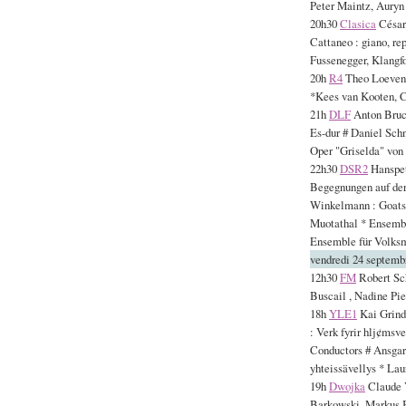
Peter Maintz, Auryn
20h30
Clasica
César 
Cattaneo : giano, re
Fussenegger, Klangf
20h
R4
Theo Loevendi
*Kees van Kooten, C
21h
DLF
Anton Bruck
Es-dur # Daniel Schn
Oper "Griselda" von 
22h30
DSR2
Hanspet
Begegnungen auf der
Winkelmann : Goats-
Muotathal * Ensembl
Ensemble für Volks
vendredi 24 septemb
12h30
FM
Robert Sch
Buscail , Nadine Pie
18h
YLE1
Kai Grind
: Verk fyrir hlj¢ms
Conductors # Ansgar
yhteissävellys * Lau
19h
Dwojka
Claude V
Barkowski, Markus B