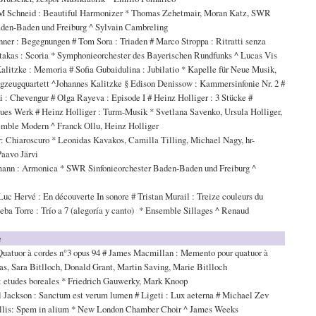
M Schneid : Beautiful Harmonizer * Thomas Zehetmair, Moran Katz, SWR
aden-Baden und Freiburg ^ Sylvain Cambreling
ner : Begegnungen # Tom Sora : Triaden # Marco Stroppa : Ritratti senza
ltakas : Scoria * Symphonieorchester des Bayerischen Rundfunks ^ Lucas Vis
litzke : Memoria # Sofia Gubaidulina : Jubilatio * Kapelle für Neue Musik,
gzeugquartett ^Johannes Kalitzke § Edison Denissow : Kammersinfonie Nr. 2 #
 : Chevengur # Olga Rayeva : Episode I # Heinz Holliger : 3 Stücke #
eues Werk # Heinz Holliger : Turm-Musik * Svetlana Savenko, Ursula Holliger,
emble Modern ^ Franck Ollu, Heinz Holliger
: Chiaroscuro * Leonidas Kavakos, Camilla Tilling, Michael Nagy, hr-
Paavo Järvi
ann : Armonica * SWR Sinfonieorchester Baden-Baden und Freiburg ^
g
uc Hervé : En découverte In sonore # Tristan Murail : Treize couleurs du
seba Torre : Trío a 7 (alegoría y canto) * Ensemble Sillages ^ Renaud
e
Quatuor à cordes n°3 opus 94 # James Macmillan : Memento pour quatuor à
as, Sara Bitlloch, Donald Grant, Martin Saving, Marie Bitlloch
 etudes boreales * Friedrich Gauwerky, Mark Knoop
 Jackson : Sanctum est verum lumen # Ligeti : Lux aeterna # Michael Zev
allis: Spem in alium * New London Chamber Choir ^ James Weeks