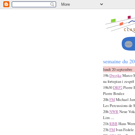
CLA
semaine du 20
lundi 20 septembre
19h
Dwojka
Marco St
na fortepian i zesp
19h30
DRP2
Pierre 
Pierre Boulez
20h
FM
Michael Jarr
Les Percussions de S
20h
NWR
Neue Voka
Lim ....
21h
RBB
Hans Wern
23h
FM
Ivan Fedele