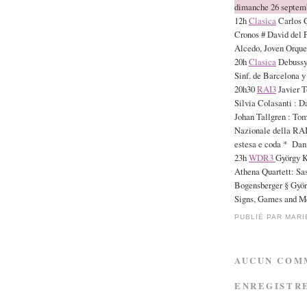
dimanche 26 septem
12h
Clasica
Carlos C
Cronos # David del 
Alcedo, Joven Orque
20h
Clasica
Debussy 
Sinf. de Barcelona y
20h30
RAI3
Javier T
Silvia Colasanti : Da
Johan Tallgren : To
Nazionale della RAI
estesa e coda * Dani
23h
WDR3
György K
Athena Quartett: Sa
Bogensberger § Györg
Signs, Games and Me
PUBLIÉ PAR
MARI
AUCUN COM
ENREGISTR