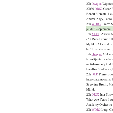
22h
Dwojka
Wojciech
22h30
DRS2
Oscar Bi
Benôit Moreau : Le 
Andrea Nagy, Paolo 
23h
WDR3
Pierre S
jeudi 23 septembre
18h
YLE1
Anders Mo
/7 # Rune Glerup : D
My Skin # Eivind Bue
be * Uusinta-kamari
19h
Dwojka
Aleksand
Nikodijevič : sadnes
na fisharmonię i ork
Ewelina Siedlecka,
20h
DLK
Pierre Boul
intercontemporain: 
Ségolène Brutin, Ma
Mälkki
20h
DRS2
Igor Straw
What Are Years # Arn
Academy Orchestra 
20h
WDR3
Luigi Che