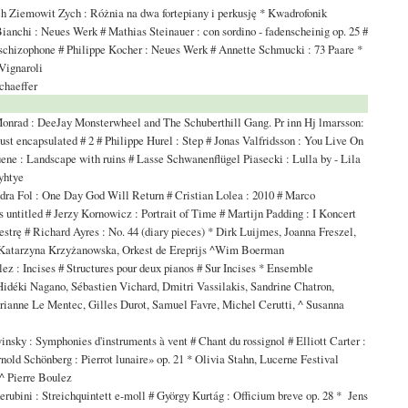
 Ziemowit Zych : Różnia na dwa fortepiany i perkusję * Kwadrofonik
anchi : Neues Werk # Mathias Steinauer : con sordino - fadenscheinig op. 25 #
schizophone # Philippe Kocher : Neues Werk # Annette Schmucki : 73 Paare *
Vignaroli
chaeffer
nrad : DeeJay Monsterwheel and The Schuberthill Gang. Pr inn Hj lmarsson:
ust encapsulated # 2 # Philippe Hurel : Step # Jonas Valfridsson : You Live On
ne : Landscape with ruins # Lasse Schwanenflügel Piasecki : Lulla by - Lila
yhtye
ra Fol : One Day God Will Return # Cristian Lolea : 2010 # Marco
s untitled # Jerzy Kornowicz : Portrait of Time # Martijn Padding : I Koncert
iestrę # Richard Ayres : No. 44 (diary pieces) * Dirk Luijmes, Joanna Freszel,
 Katarzyna Krzyżanowska, Orkest de Ereprijs ^Wim Boerman
ez : Incises # Structures pour deux pianos # Sur Incises * Ensemble
Hidéki Nagano, Sébastien Vichard, Dmitri Vassilakis, Sandrine Chatron,
rianne Le Mentec, Gilles Durot, Samuel Favre, Michel Cerutti, ^ Susanna
insky : Symphonies d'instruments à vent # Chant du rossignol # Elliott Carter :
old Schönberg : Pierrot lunaire» op. 21 * Olivia Stahn, Lucerne Festival
^ Pierre Boulez
rubini : Streichquintett e-moll # György Kurtág : Officium breve op. 28 * Jens