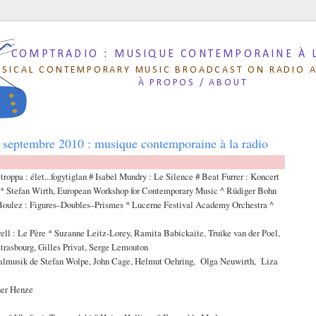
COMPTRADIO : MUSIQUE CONTEMPORAINE À 
SSICAL CONTEMPORARY MUSIC BROADCAST ON RADIO A
À PROPOS / ABOUT
 septembre 2010 : musique contemporaine à la radio
roppa : élet...fogytiglan # Isabel Mundry : Le Silence # Beat Furrer : Koncert
ół * Stefan Wirth, European Workshop for Contemporary Music ^ Rüdiger Bohn
Boulez : Figures–Doubles–Prismes * Lucerne Festival Academy Orchestra ^
ell : Le Père * Suzanne Leitz-Lorey, Ramita Babickaite, Truike van der Poel,
trasbourg, Gilles Privat, Serge Lemouton
lmusik de Stefan Wolpe, John Cage, Helmut Oehring, Olga Neuwirth, Liza
er Henze