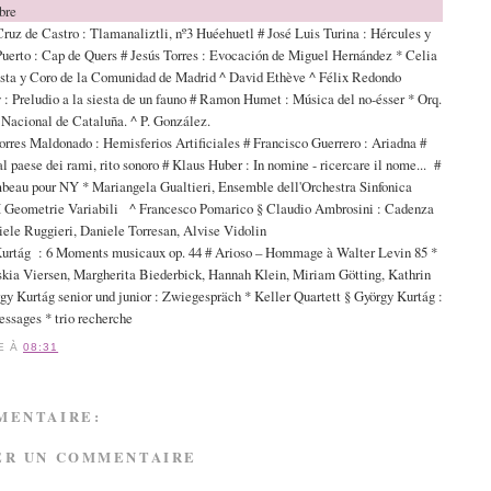
bre
ruz de Castro : Tlamanaliztli, nº3 Huéehuetl # José Luis Turina : Hércules y
Puerto : Cap de Quers # Jesús Torres : Evocación de Miguel Hernández * Celia
sta y Coro de la Comunidad de Madrid ^ David Ethève ^ Félix Redondo
: Preludio a la siesta de un fauno # Ramon Humet : Música del no-ésser * Orq.
 Nacional de Cataluña. ^ P. González.
orres Maldonado : Hemisferios Artificiales # Francisco Guerrero : Ariadna #
l paese dei rami, rito sonoro # Klaus Huber : In nomine - ricercare il nome... #
mbeau pour NY * Mariangela Gualtieri, Ensemble dell'Orchestra Sinfonica
 Geometrie Variabili ^ Francesco Pomarico § Claudio Ambrosini : Cadenza
ele Ruggieri, Daniele Torresan, Alvise Vidolin
urtág : 6 Moments musicaux op. 44 # Arioso – Hommage à Walter Levin 85 *
skia Viersen, Margherita Biederbick, Hannah Klein, Miriam Götting, Kathrin
y Kurtág senior und junior : Zwiegespräch * Keller Quartett § György Kurtág :
ssages * trio recherche
E
À
08:31
MENTAIRE:
ER UN COMMENTAIRE