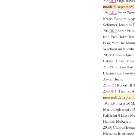
23h
OE1
Olga Rayeva
mardi 21 septembre
19h
BR4
Peter Eötvö
Krapp, Benjamin App
Schirmer, Joachim T
20h
HR2
Sarah Nemts
llb • Eres Holz: Trä
Peng Yin: Die Mumme
Wachsen im Nachhal
20h30
Clasica
Ignaci
Eslava :L’Oeil # Ju
21h
YLE1
Lou Harris
Clarinet and Percus
Aiyun Huang
21h
SR2
Robert HP 
23h
OE1
Thomas A
mercredi 22 septemb
19h
LR3
Krystof Ma
Mario Pagliarani : 
Paljarāni § Lissa Me
Hamish McKeich
20h30
Clasica
Edoard
Nicholas Isherwood