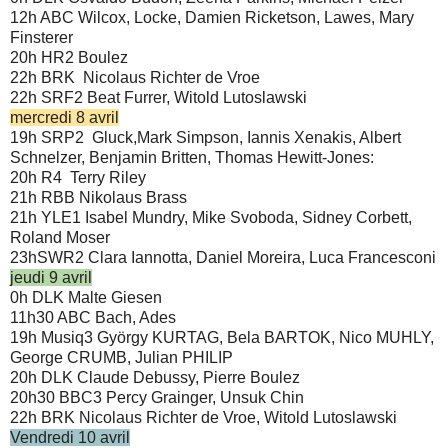
12h ABC Wilcox, Locke, Damien Ricketson, Lawes, Mary
Finsterer
20h HR2 Boulez
22h BRK Nicolaus Richter de Vroe
22h SRF2 Beat Furrer, Witold Lutoslawski
mercredi 8 avril
19h SRP2 Gluck,Mark Simpson, Iannis Xenakis, Albert
Schnelzer, Benjamin Britten, Thomas Hewitt-Jones:
20h R4 Terry Riley
21h RBB Nikolaus Brass
21h YLE1 Isabel Mundry, Mike Svoboda, Sidney Corbett,
Roland Moser
23hSWR2 Clara Iannotta, Daniel Moreira, Luca Francesconi
jeudi 9 avril
0h DLK Malte Giesen
11h30 ABC Bach, Ades
19h Musiq3 György KURTAG, Bela BARTOK, Nico MUHLY,
George CRUMB, Julian PHILIP
20h DLK Claude Debussy, Pierre Boulez
20h30 BBC3 Percy Grainger, Unsuk Chin
22h BRK Nicolaus Richter de Vroe, Witold Lutoslawski
Vendredi 10 avril